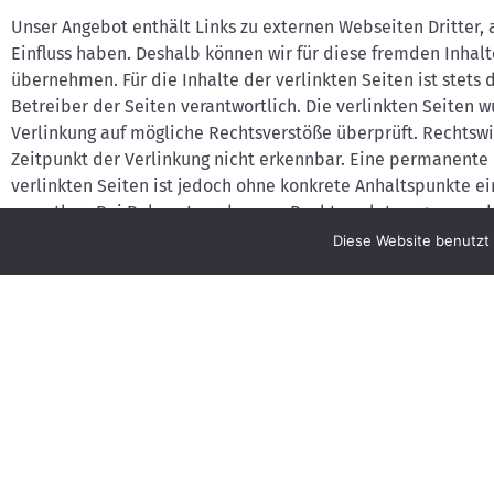
Unser Angebot enthält Links zu externen Webseiten Dritter, 
Einfluss haben. Deshalb können wir für diese fremden Inhal
übernehmen. Für die Inhalte der verlinkten Seiten ist stets 
Betreiber der Seiten verantwortlich. Die verlinkten Seiten 
Verlinkung auf mögliche Rechtsverstöße überprüft. Rechtsw
Zeitpunkt der Verlinkung nicht erkennbar. Eine permanente i
verlinkten Seiten ist jedoch ohne konkrete Anhaltspunkte ei
zumutbar. Bei Bekanntwerden von Rechtsverletzungen werde
umgehend entfernen.
Diese Website benutzt 
Urheberrecht
Die durch die Seitenbetreiber erstellten Inhalte und Werke 
unterliegen dem deutschen Urheberrecht. Die Vervielfältigu
und jede Art der Verwertung außerhalb der Grenzen des Ur
schriftlichen Zustimmung des jeweiligen Autors bzw. Erstel
dieser Seite sind nur für den privaten, nicht kommerziellen